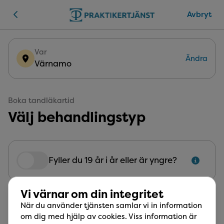
Avbryt
Var
Ändra
Värnamo
Boka tandläkartid
Välj behandlingstyp
Fram till och med det år du fyller 19 år är din tan
Fyller du 19 år i år eller är yngre?
Vi värnar om din integritet
Undersökning
När du använder tjänsten samlar vi in information
Inkluderar diagnostik av karies, tandkött,
om dig med hjälp av cookies. Viss information är