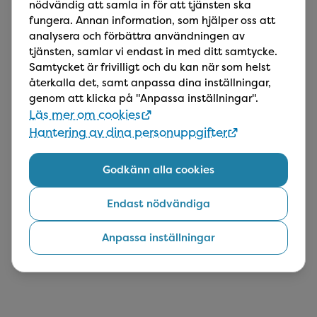
munslemhinna och käkfunktion. Vi tar som
nödvändig att samla in för att tjänsten ska
regel röntgenbilder. Vid åtgärd under besöket
fungera. Annan information, som hjälper oss att
tillkommer kostnad.
analysera och förbättra användningen av
tjänsten, samlar vi endast in med ditt samtycke.
Samtycket är frivilligt och du kan när som helst
Akut
återkalla det, samt anpassa dina inställningar,
Vi undersöker och bedömer alternativ för
genom att klicka på "Anpassa inställningar".
smärtlindring samt behandling av dina besvär.
Läs mer om cookies
Kostnad för fortsatt behandling utöver
akutundersökningen tillkommer. Tandläkaren
Hantering av dina personuppgifter
informerar dig om detta.​
Godkänn alla cookies
Fortsätt
Endast nödvändiga
Anpassa inställningar