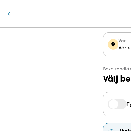
Var
Värn
Boka tandläk
Välj b
Fr
Fy
Unde