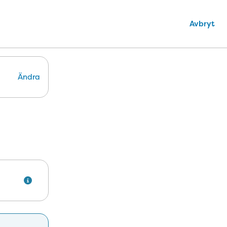
Avbryt
Ändra
. 1 januari det år du fyller 20 år börjar du betala för din tandv