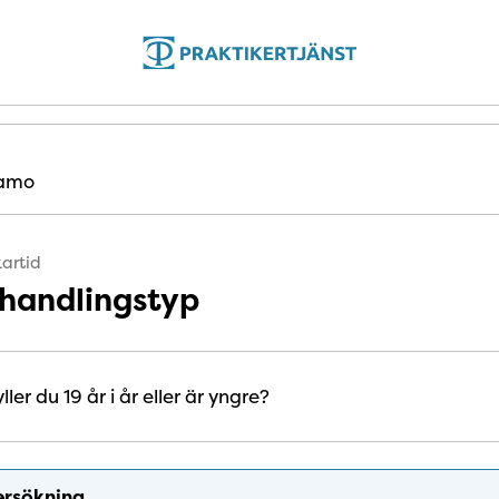
amo
artid
ehandlingstyp
am till och med det år du fyller 19 år är din tandvård avgiftsfri
ller du 19 år i år eller är yngre?
rsökning