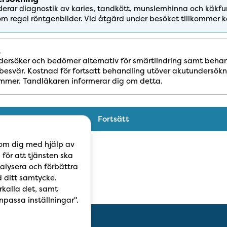
derar diagnostik av karies, tandkött, munslemhinna och käkfun
om regel röntgenbilder. Vid åtgärd under besöket tillkommer 
t
dersöker och bedömer alternativ för smärtlindring samt beha
besvär. Kostnad för fortsatt behandling utöver akutundersök
ommer. Tandläkaren informerar dig om detta.​
Fortsätt
 om dig med hjälp av
 för att tjänsten ska
alysera och förbättra
 ditt samtycke.
rkalla det, samt
npassa inställningar".