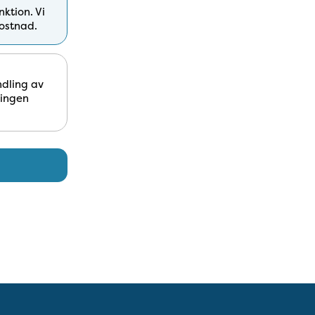
ktion. Vi
kostnad.
ndling av
ningen