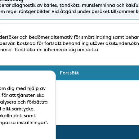
derar diagnostik av karies, tandkött, munslemhinna och käkfun
om regel röntgenbilder. Vid åtgärd under besöket tillkommer 
t
dersöker och bedömer alternativ för smärtlindring samt beha
besvär. Kostnad för fortsatt behandling utöver akutundersök
ommer. Tandläkaren informerar dig om detta.​
Fortsätt
 om dig med hjälp av
 för att tjänsten ska
alysera och förbättra
 ditt samtycke.
rkalla det, samt
npassa inställningar".