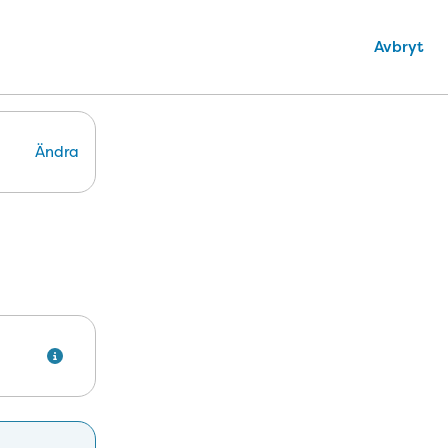
Avbryt
Ändra
. 1 januari det år du fyller 20 år börjar du betala för din tandv