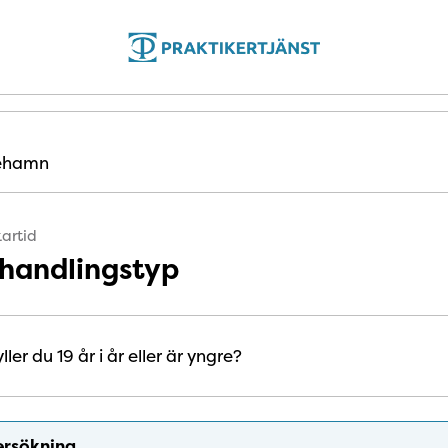
cehamn
artid
ehandlingstyp
am till och med det år du fyller 19 år är din tandvård avgiftsfri
ller du 19 år i år eller är yngre?
rsökning