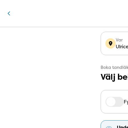
Var
Ulri
Boka tandläk
Välj b
Fr
Fy
Unde