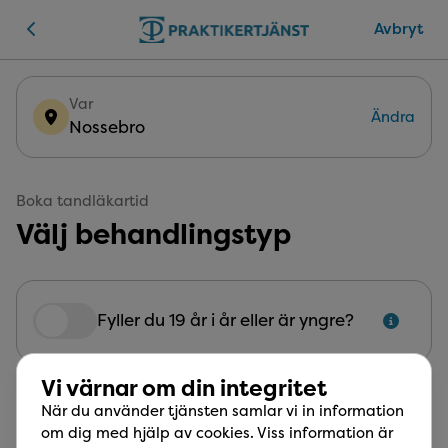
Avbryt
Var
Ändra
Nossebro
Boka tandläkartid
Välj behandlingstyp
Fram till och med det år du fyller 19 år är din tan
Fyller du 19 år i år eller är yngre?
Vi värnar om din integritet
Undersökning
När du använder tjänsten samlar vi in information
Inkluderar diagnostik av karies, tandkött,
om dig med hjälp av cookies. Viss information är