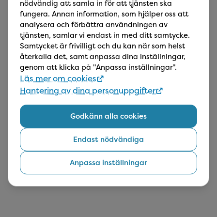
munslemhinna och käkfunktion. Vi tar som
nödvändig att samla in för att tjänsten ska
regel röntgenbilder. Vid åtgärd under besöket
fungera. Annan information, som hjälper oss att
tillkommer kostnad.
analysera och förbättra användningen av
tjänsten, samlar vi endast in med ditt samtycke.
Samtycket är frivilligt och du kan när som helst
Akut
återkalla det, samt anpassa dina inställningar,
Vi undersöker och bedömer alternativ för
genom att klicka på "Anpassa inställningar".
smärtlindring samt behandling av dina besvär.
Läs mer om cookies
Kostnad för fortsatt behandling utöver
akutundersökningen tillkommer. Tandläkaren
Hantering av dina personuppgifter
informerar dig om detta.​
Godkänn alla cookies
Fortsätt
Endast nödvändiga
Anpassa inställningar