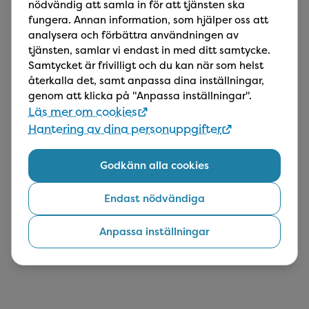
munslemhinna och käkfunktion. Vi tar som
nödvändig att samla in för att tjänsten ska
regel röntgenbilder. Vid åtgärd under besöket
fungera. Annan information, som hjälper oss att
tillkommer kostnad.
analysera och förbättra användningen av
tjänsten, samlar vi endast in med ditt samtycke.
Samtycket är frivilligt och du kan när som helst
Akut
återkalla det, samt anpassa dina inställningar,
Vi undersöker och bedömer alternativ för
genom att klicka på "Anpassa inställningar".
smärtlindring samt behandling av dina besvär.
Läs mer om cookies
Kostnad för fortsatt behandling utöver
akutundersökningen tillkommer. Tandläkaren
Hantering av dina personuppgifter
informerar dig om detta.​
Godkänn alla cookies
Fortsätt
Endast nödvändiga
Anpassa inställningar