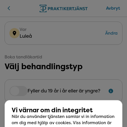
Avbryt
Var
Ändra
Luleå
Boka tandläkartid
Välj behandlingstyp
Fram till och med det år du fyller 19 år är din tan
Fyller du 19 år i år eller är yngre?
Vi värnar om din integritet
Undersökning
När du använder tjänsten samlar vi in information
Inkluderar diagnostik av karies, tandkött,
om dig med hjälp av cookies. Viss information är